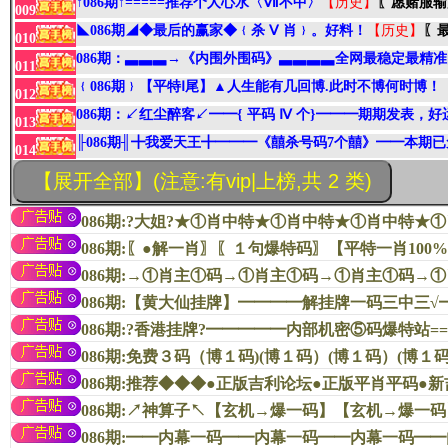
↑086期↑=====推荐个人心水〈Ⅶ不中〉
【历史】
〖愿赌服输
009
◣086期◢◆最后的赢家◆﹛杀 Ⅴ 肖﹜。好料！
【历史】
〖
010
086期：▃▃▃→《内围外围码》▃▃▃▃全网最稳定最精准
011
﹛086期﹜【平特Ⅰ尾】▲人生能有几回博.此时不博何时博！
012
086期：↙红尘醉客↙━━{ 平码 Ⅳ 个}━━━期期发表，
013
╟086期╢╋我爱天王╋━━━《囍杀号码7个囍》━━本期
014
【展开全部】(注意:有vip|上榜,共 2 类)
086期:?大姐?★①肖中特★①肖中特★①肖中特
086期:〖●解一肖〗〖１句爆特码〗【平特一肖10
086期:→①肖主①码→①肖主①码→①肖主①码→
086期:【黄大仙挂牌】━━━━解挂牌一码三中三
086期:?香港挂牌?━━━━━内部机密⑤码爆特站=
086期:免费３码（博１码)(博１码）(博１码）(博
086期:推荐◆◆◆●正版吉利论坛●正版平肖平码●
086期:↗神算子↖【玄机→爆一码】【玄机→爆一
086期:━━内幕一码━━内幕一码━━内幕一码━