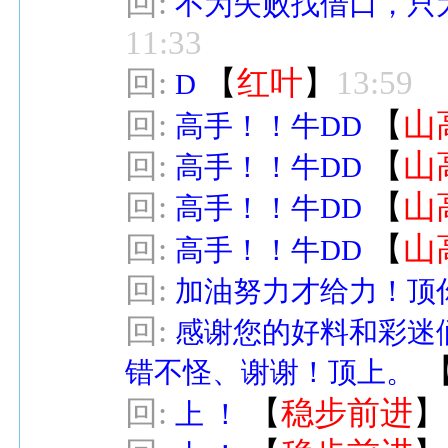
回:
不为失败找借口，只
11:33
回:
【
红叶
】
13:59
D
回:
【
山
高手！！牛DD
回:
【
山
高手！！牛DD
回:
【
山
高手！！牛DD
回:
【
山
高手！！牛DD
回:
加油努力才给力！顶
回:
感谢您的好料和彩迷
错不怪、谢谢！顶上。
回:
【
稳步前进
】
上 ！