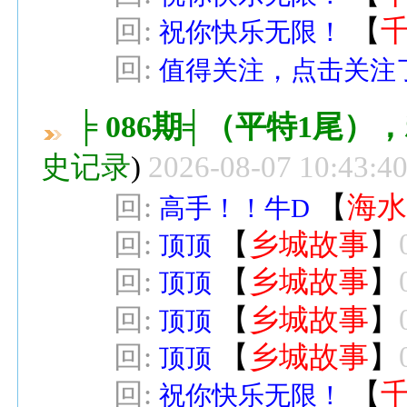
回:
【
祝你快乐无限！
回:
值得关注，点击关注
╞ 086期╡（平特1尾）
史记录
)
2026-08-07 10:43:4
回:
【
海
高手！！牛D
回:
【
乡城故事
】
顶顶
回:
【
乡城故事
】
顶顶
回:
【
乡城故事
】
顶顶
回:
【
乡城故事
】
顶顶
回:
【
祝你快乐无限！