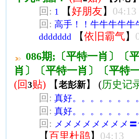
回:
【
好朋友
】
04:13
1
回:
高手！！牛牛牛牛牛牛牛牛
【
依旧霸气
】
ddddddd
086期;〔平特一肖〕
肖〕〔平特一肖〕〔平特
(回
贴)
【
】
(
历史记
3
老彭新
回:
真好。。。。。。。
回:
真好。。。。。。。
回:
メメメメメメメメ〓
【
百里杜鹃
】
04:13