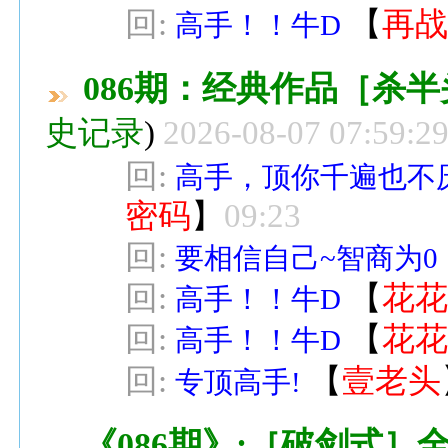
回:
【
再
高手！！牛D
086期：经典作品［杀
史记录
)
2026-08-07 07:59:2
回:
高手，顶你千遍也不
密码
】
09:23
回:
要相信自己~智商为0
回:
【
花
高手！！牛D
回:
【
花
高手！！牛D
回:
【
壹老头
专顶高手!
《086期》:［破剑式