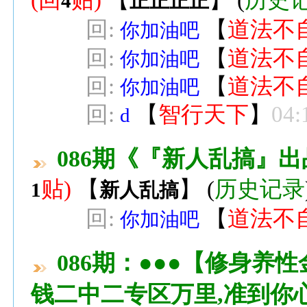
(回
贴)
【
】
(
历史
4
正正正正
回:
【
道法不
你加油吧
回:
【
道法不
你加油吧
回:
【
道法不
你加油吧
回:
【
智行天下
】
04:
d
086期《『新人乱搞』出
贴)
【
】
(
历史记录
1
新人乱搞
回:
【
道法不
你加油吧
086期：●●●【修身养
钱二中二专区万里,准到你