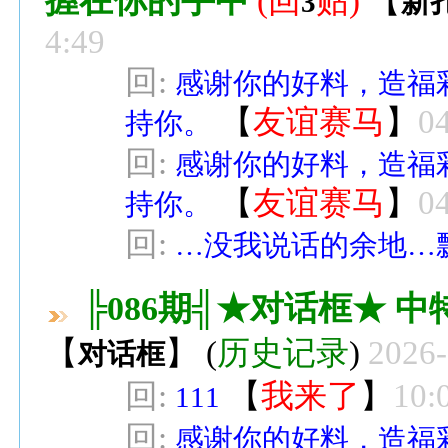
握在你的手中
(回
贴)
【
3
新
4:49
回:
感谢你的好料，造福
【
友谊赛马
】
0
持你。
回:
感谢你的好料，造福
【
友谊赛马
】
0
持你。
回:
…没我说话的余地…
╠086期╣★对话框★ 
【
】
(
历史记录
)
2026-
对话框
回:
【
我来了
】
10:
111
回:
感谢你的好料，造福