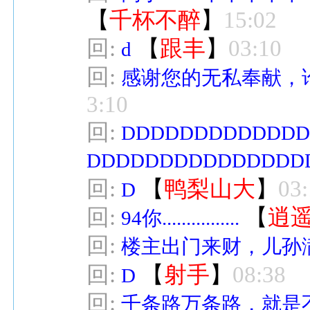
【
千杯不醉
】
15:02
回:
【
跟丰
】
03:10
d
回:
感谢您的无私奉献，
3:10
回:
DDDDDDDDDDDD
DDDDDDDDDDDDDDD
回:
【
鸭梨山大
】
03
D
回:
【
逍
94你................
回:
楼主出门来财，儿孙
回:
【
射手
】
08:38
D
回:
千条路万条路，就是