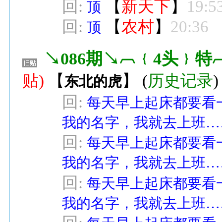
回:
【
新天下
】
19:5
顶
回:
【
农村
】
20:36
顶
↘086期↘︹﹛4头﹜特
贴)
【
】
(
历史记录
东北的虎
回:
每天早上起床都要看
我的名字，我就去上班…
回:
每天早上起床都要看
我的名字，我就去上班…
回:
每天早上起床都要看
我的名字，我就去上班…