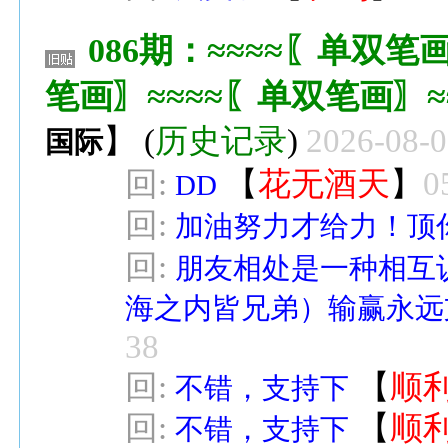
086期：≈≈≈≈〖单双笔
笔画〗≈≈≈≈〖单双笔画〗
】
(
历史记录
)
2026-08-0
国际
回:
【
花无酒天
】
0
DD
回:
加油努力才给力！顶
回:
朋友相处是一种相互
海之内皆兄弟）输赢永远
38
回:
【
顺
不错，支持下
回:
【
顺
不错，支持下