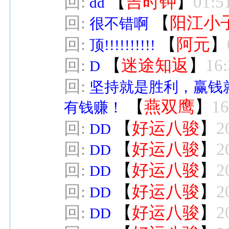
回:
【
吉时钟
】
01:5
dd
回:
【
阳江小
很不错啊
回:
【
阿元
】
顶!!!!!!!!!!
回:
【
迷途知返
】
16
D
回:
坚持就是胜利，赢钱
【
燕双鹰
】
16
有钱赚！
回:
【
好运八骏
】
2
DD
回:
【
好运八骏
】
2
DD
回:
【
好运八骏
】
2
DD
回:
【
好运八骏
】
2
DD
回:
【
好运八骏
】
2
DD