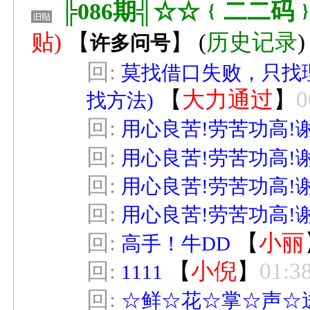
╠086期╣☆☆﹛二二
贴)
【
】
(
历史记录
许多问号
回:
莫找借口失败，只找
【
大力通过
】
0
找方法)
回:
用心良苦!劳苦功高!
回:
用心良苦!劳苦功高!
回:
用心良苦!劳苦功高!
回:
用心良苦!劳苦功高!
回:
【
小丽
高手！牛DD
回:
【
小倪
】
01:3
1111
回:
☆鲜☆花☆掌☆声☆