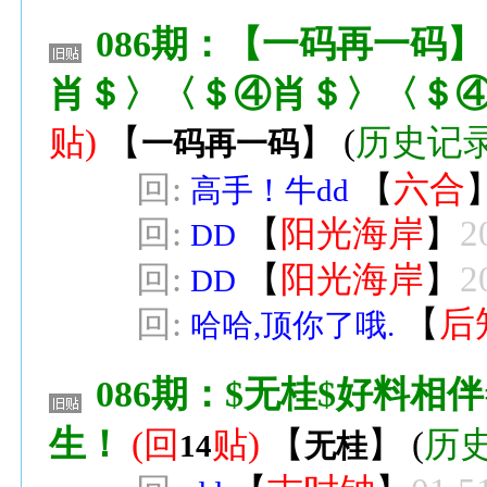
086期：【一码再一码
肖＄〉〈＄④肖＄〉〈＄
贴)
【
】
(
历史记
一码再一码
回:
【
六合
高手！牛dd
回:
【
阳光海岸
】
2
DD
回:
【
阳光海岸
】
2
DD
回:
【
后
哈哈,顶你了哦.
086期：$无桂$好料相
生！
(回
贴)
【
】
(
历
14
无桂