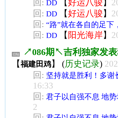
回:
【
好运八骏
】
2
DD
回:
【
好运八骏
】
2
DD
回:
“路”就在各自的足下
回:
【
阳光海岸
】
2
DD
↗086期↖吉利独家发
【
】
(
历史记录
)
202
福建田鸡
回:
坚持就是胜利！多谢
16:33
回:
君子以自强不息 地势
2
回:
君子以自强不息 地势