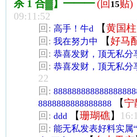
杀 1 合▓】━━━
(回
贴)
15
09:11:52
回:
【
黄国柱
高手！牛d
回:
【
好马
我在努力中
回:
恭喜发财，顶无私分
回:
恭喜发财，顶无私分
22
回:
888888888888888888
【
宁
8888888888888888
回:
【
珊瑚礁
】
16:
ddd
回:
能无私发表好料实属“