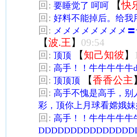
回:
【
快
要睡觉了 呵呵
回:
好料不能掉后。给我
回:
メメメメメメメメ〓
【
波.王
】
09:54
回:
【
知己知彼
】
顶顶
回:
高手！！牛牛牛牛牛ddd
回:
【
香香公主
顶顶顶
回:
高手不愧是高手，别
彩，顶你上月球看嫦娥妹
回:
高手！！牛牛牛牛牛牛
DDDDDDDDDDDDDDD