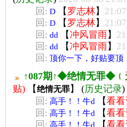
回:
【
罗志林
】
21:07
D
回:
【
罗志林
】
21:07
D
回:
【
冲风冒雨
】
21
dd
回:
【
冲风冒雨
】
21
dd
回:
顶你一下，好贴要顶
↑087期↑◆绝情无罪◆
贴)
【
】
(
历史记录
绝情无罪
回:
【
看看
高手！！牛d
回:
【
看看
高手！！牛d
回:
【
看看
高手！！牛d