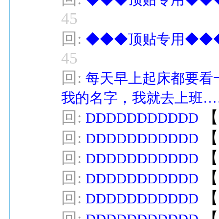
45
回:
◆◆◆顶贴专用◆◆
45
回:
每天早上起床都要看
我的名字，我就去上班…
回:
【
DDDDDDDDDDD
回:
【
DDDDDDDDDDD
回:
【
DDDDDDDDDDD
回:
【
DDDDDDDDDDD
回:
【
DDDDDDDDDDD
回:
【
DDDDDDDDDDD