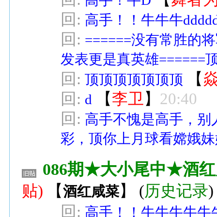
回:
高手！！牛牛牛ddddd
回:
======没有常胜的将
发表更是真英雄======
回:
【
顶顶顶顶顶顶顶
回:
【
李卫
】
20:40
d
回:
高手不愧是高手，别
彩，顶你上月球看嫦娥妹
086期★大小尾中★酒
贴)
【
】
(
历史记录
酒红咸菜
回:
高手！！牛牛牛牛牛牛牛牛牛