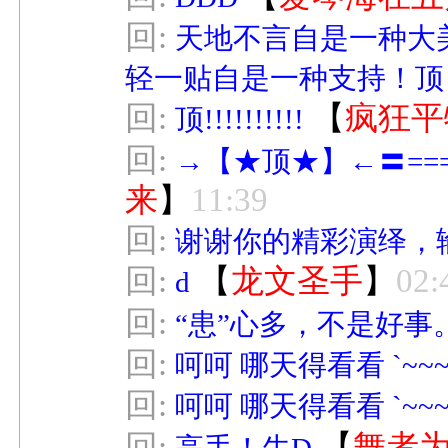
回:
天地不言自是一种大
轻一贴自是一种支持！顶
回:
【
疯狂平
顶!!!!!!!!!!
回:
→【★顶★】←〓==
来
】
11:39
回:
谢谢你的精彩演绎，
回:
【
龙文圣手
】
02:
d
回:
“患”心多，不是好事
回:
呵呵 哪天得看看 `~~~
回:
呵呵 哪天得看看 `~~~
回:
【
舞者
高手！牛D