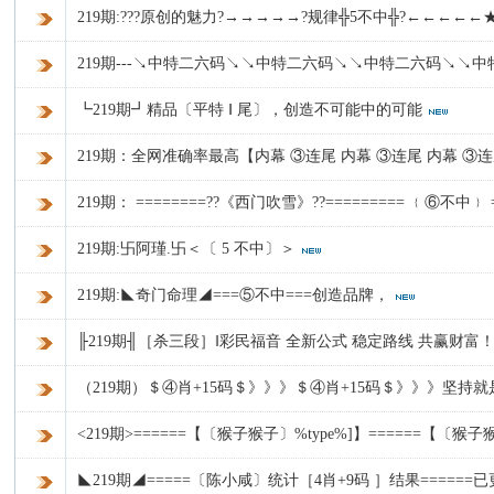
219期:???原创的魅力?→→→→→?规律╬5不中╬?←←←←
219期---↘中特二六码↘↘中特二六码↘↘中特二六码↘↘
┗219期┛精品〔平特 Ⅰ 尾〕，创造不可能中的可能
219期：全网准确率最高【内幕 ③连尾 内幕 ③连尾 内幕 ③
219期： ========??《西门吹雪》??========= ﹛⑥不中﹜ =
219期:卐阿瑾.卐＜〔 5 不中〕＞
219期:◣奇门命理◢===⑤不中===创造品牌，
╟219期╢［杀三段］‖彩民福音 全新公式 稳定路线 共赢财富
（219期）＄④肖+15码＄》》》＄④肖+15码＄》》》坚持
<219期>======【〔猴子猴子〕%type%]】======【〔猴
◣219期◢=====〔陈小咸〕统计［4肖+9码 ］结果======