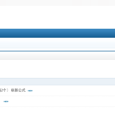
码2个〕 崭新公式
！