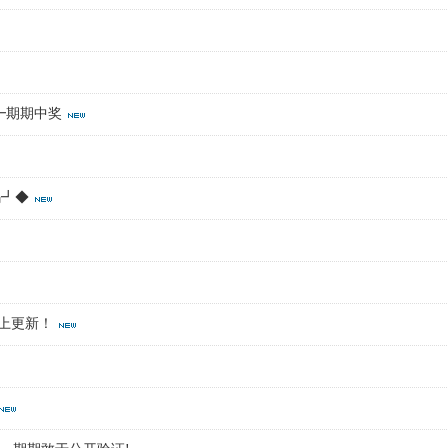
█━期期中奖
码┛◆
马上更新！