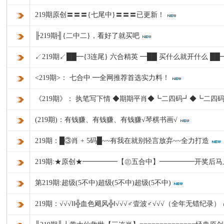
219期原创〓〓〓{七尾中}〓〓〓已更新！
╟219期╢{二中二}，看好了就买吧
↙219期↙██━{3连尾} 六合精英 ━██ 买什么就开什么 █
<219期>： 七合中 ━全网推荐首选实力料！
《219期》： 执笔写下情 ◆期期平肖◆┗二四码┛◆┗二四
(219期)：有钱赚、有钱赚、有钱赚√琴棋书画√
219期：█③肖 + 5码█~~有我在就别轻言放弃~~全力打造
219期:★原创★━━━━━【㊣五合中】━━━━━开奖后
第219期:超级(5不中)超级(5不中)超级(5不中)
219期：√√√‖‖╬血色飓风╬‖√√√♂壹波♂√√√（全年无错纪录）