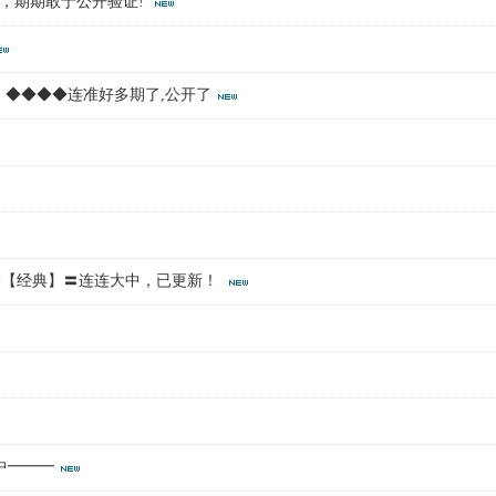
原创，期期敢于公开验证!
〉◆◆◆◆连准好多期了,公开了
片==【经典】〓连连大中，已更新！
连中━━━