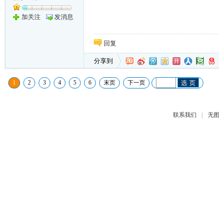
加关注
发消息
回复
分享到
1
2
3
4
5
6
末页
下一页
选 页
|
联系我们
无