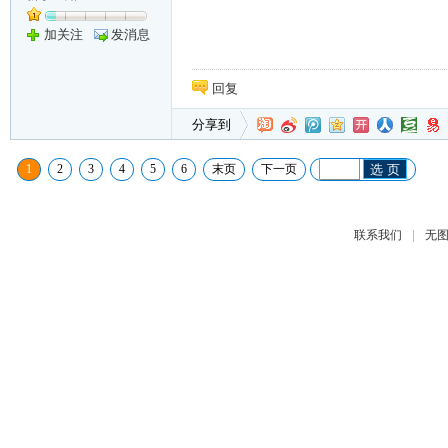
加关注
发消息
回复
分享到
1
2
3
4
5
6
末页
下一页
选 页
|
联系我们
无