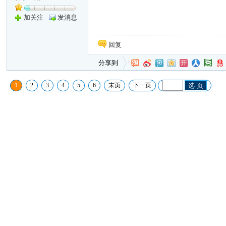
加关注
发消息
回复
分享到
1
2
3
4
5
6
末页
下一页
选 页