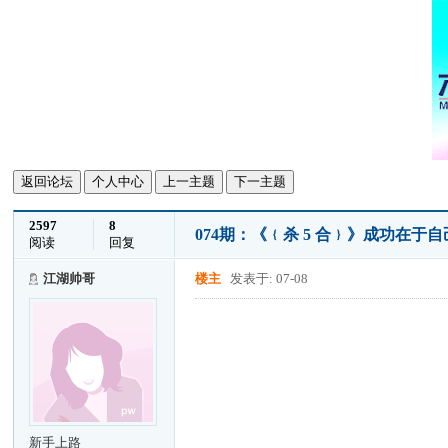
返回论坛
个人中心
上一主题
下一主题
2597
8
074期：《﹛杀 5 合﹜》成功在
阅读
回复
江湖帅哥
楼主
发表于: 07-08
新手上路