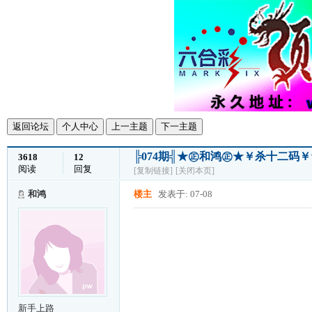
返回论坛
个人中心
上一主题
下一主题
╠074期╣★㊣和鸿㊣★￥杀十二
3618
12
阅读
回复
[复制链接]
[关闭本页]
和鸿
楼主
发表于: 07-08
新手上路