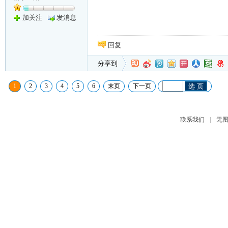
加关注
发消息
回复
分享到
1
2
3
4
5
6
末页
下一页
选 页
|
联系我们
无