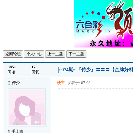
返回论坛
个人中心
上一主题
下一主题
3851
17
╞ 074期╡『传少』〓〓〓【金牌
阅读
回复
传少
楼主
发表于: 07-08
新手上路