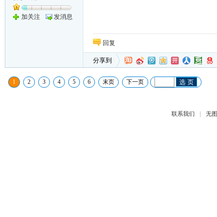
加关注
发消息
回复
分享到
1
2
3
4
5
6
末页
下一页
选 页
|
联系我们
无