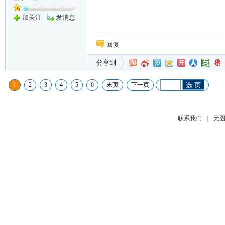
加关注
发消息
回复
分享到
1
2
3
4
5
6
末页
下一页
选 页
|
联系我们
无