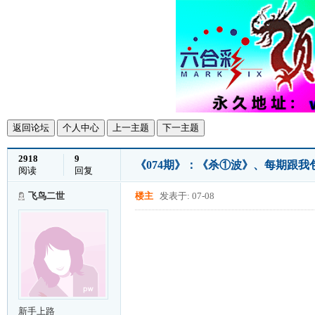
返回论坛
个人中心
上一主题
下一主题
2918
9
《074期》：《杀①波》、每期跟
阅读
回复
飞鸟二世
楼主
发表于: 07-08
新手上路