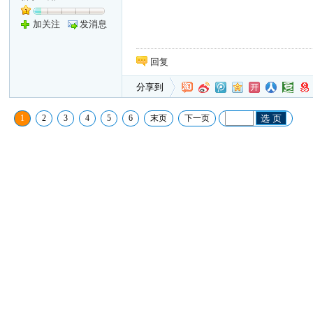
加关注
发消息
回复
分享到
1
2
3
4
5
6
末页
下一页
选 页