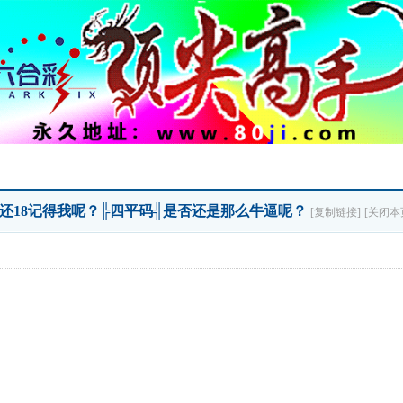
人还18记得我呢？╠四平码╣是否还是那么牛逼呢？
[复制链接]
[关闭本