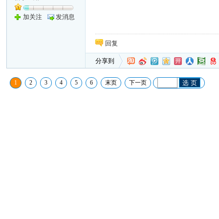
加关注
发消息
回复
分享到
1
2
3
4
5
6
末页
下一页
选 页