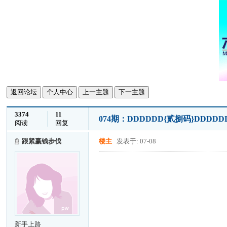
返回论坛
个人中心
上一主题
下一主题
3374
11
074期：DDDDDD{贰捌码}DDDDD
阅读
回复
跟紧赢钱步伐
楼主
发表于: 07-08
新手上路