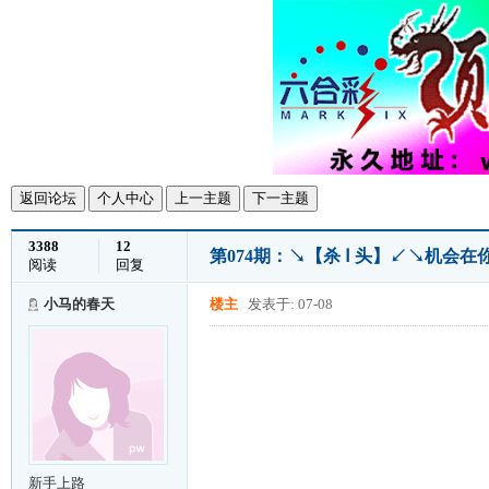
返回论坛
个人中心
上一主题
下一主题
3388
12
第074期：↘【杀 Ⅰ 头】↙↘机会
阅读
回复
小马的春天
楼主
发表于: 07-08
新手上路