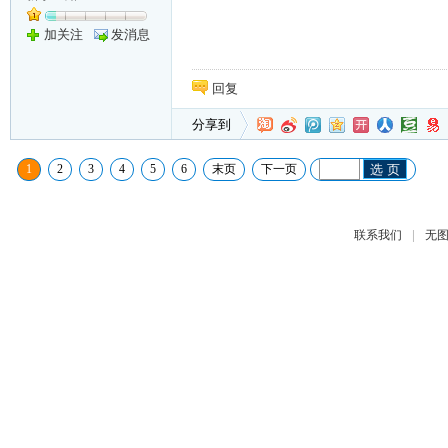
加关注
发消息
回复
分享到
1
2
3
4
5
6
末页
下一页
选 页
|
联系我们
无