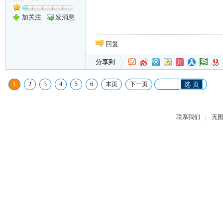
加关注
发消息
回复
分享到
1
2
3
4
5
6
末页
下一页
选 页
|
联系我们
无