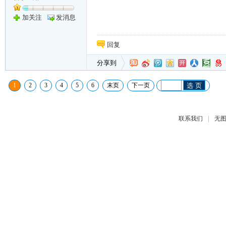
加关注
发消息
回复
分享到
1
2
3
4
5
6
末页
下一页
选 页
|
联系我们
无