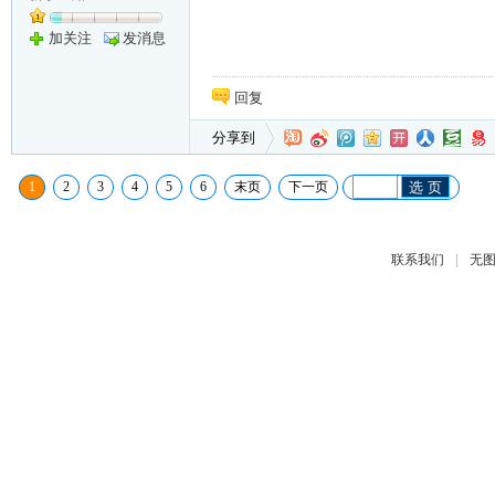
加关注
发消息
回复
分享到
1
2
3
4
5
6
末页
下一页
选 页
|
联系我们
无