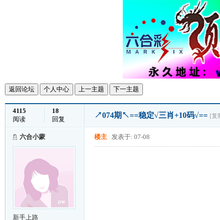
返回论坛
个人中心
上一主题
下一主题
4115
18
↗074期↖==稳定√三肖+10码√==
[复
阅读
回复
六合小蒙
楼主
发表于: 07-08
新手上路