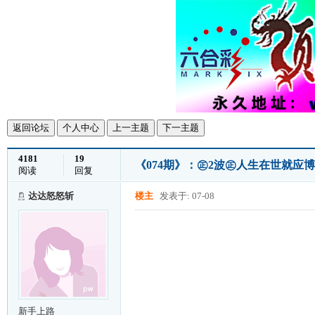
返回论坛
个人中心
上一主题
下一主题
4181
19
《074期》：㊣2波㊣人生在世就应
阅读
回复
达达怒怒斩
楼主
发表于: 07-08
新手上路