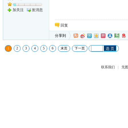
加关注
发消息
回复
分享到
1
2
3
4
5
6
末页
下一页
选 页
|
联系我们
无