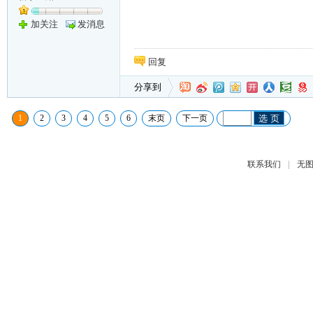
加关注
发消息
回复
分享到
1
2
3
4
5
6
末页
下一页
选 页
|
联系我们
无