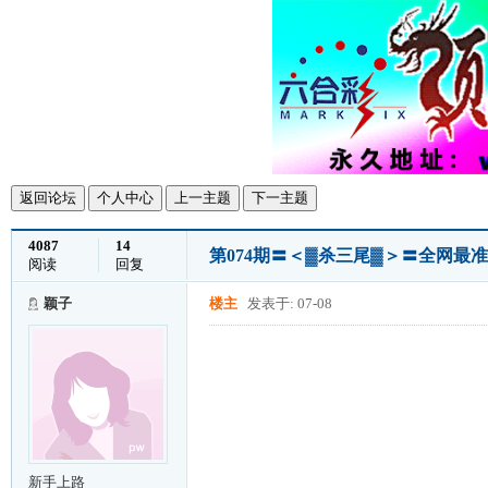
返回论坛
个人中心
上一主题
下一主题
4087
14
第074期〓＜▓杀三尾▓＞〓全网最准
阅读
回复
颖子
楼主
发表于: 07-08
新手上路