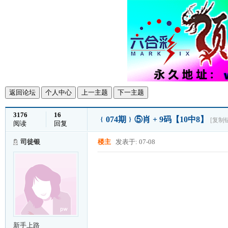
返回论坛
个人中心
上一主题
下一主题
3176
16
﹛074期﹜⑤肖 + 9码【10中8】
[复制
阅读
回复
司徒银
楼主
发表于: 07-08
新手上路