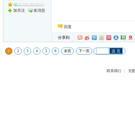
加关注
发消息
回复
分享到
1
2
3
4
5
6
末页
下一页
选 页
|
联系我们
无