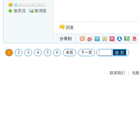
加关注
发消息
回复
分享到
1
2
3
4
5
6
末页
下一页
选 页
|
联系我们
无