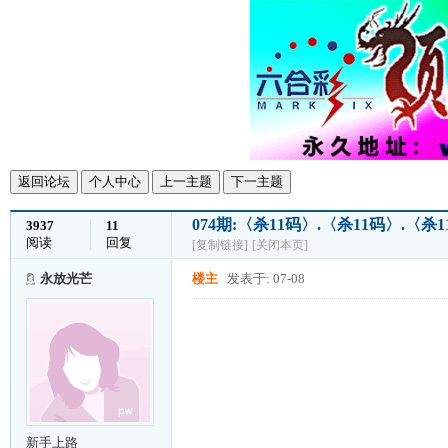
返回论坛
个人中心
上一主题
下一主题
074期:〈杀11码〉.〈杀11码〉.〈
3937
11
阅读
回复
[复制链接]
[关闭本页]
永放光芒
楼主
发表于: 07-08
新手上路