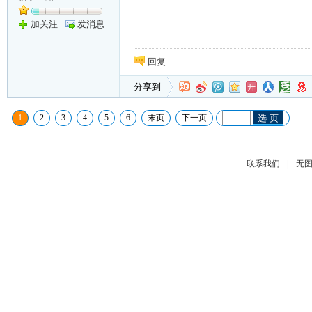
加关注
发消息
回复
分享到
1
2
3
4
5
6
末页
下一页
选 页
|
联系我们
无