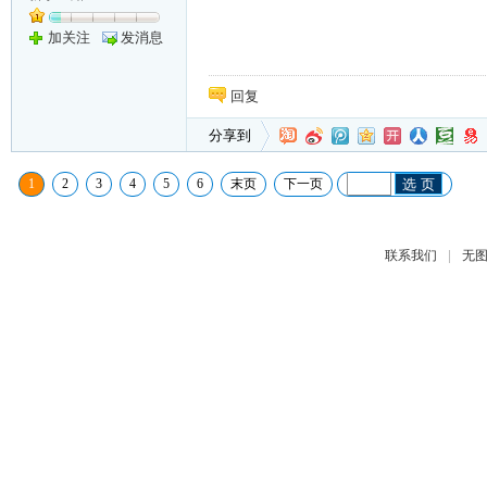
加关注
发消息
回复
分享到
1
2
3
4
5
6
末页
下一页
选 页
|
联系我们
无