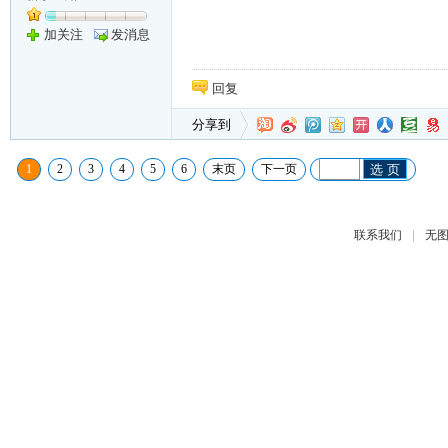
加关注
发消息
回复
分享到
1
2
3
4
5
6
末页
下一页
选 页
|
联系我们
无