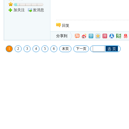
加关注
发消息
回复
分享到
1
2
3
4
5
6
末页
下一页
选 页