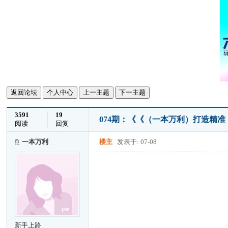
返回论坛
个人中心
上一主题
下一主题
3591
19
074期：《《（一本万利）打造精
阅读
回复
一本万利
楼主
发表于: 07-08
新手上路