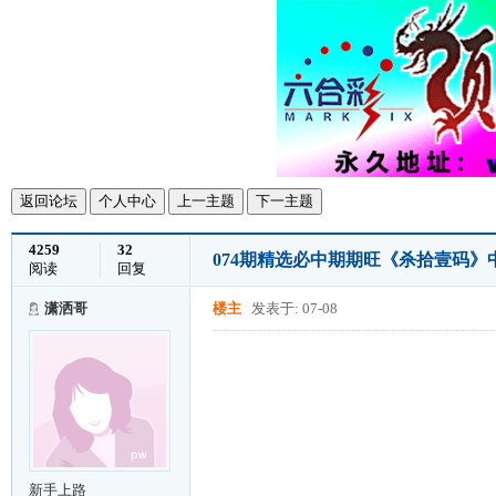
返回论坛
个人中心
上一主题
下一主题
4259
32
074期精选必中期期旺《杀拾壹码
阅读
回复
潇洒哥
楼主
发表于: 07-08
新手上路