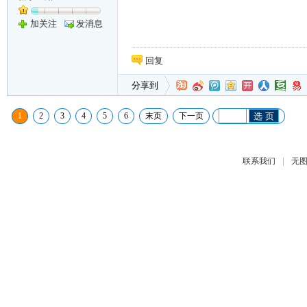
加关注
发消息
回复
分享到
1
2
3
4
5
6
末页
下一页
选 页
|
联系我们
无