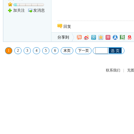
加关注
发消息
回复
分享到
1
2
3
4
5
6
末页
下一页
选 页
|
联系我们
无