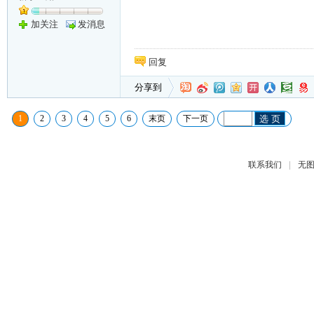
加关注
发消息
回复
分享到
1
2
3
4
5
6
末页
下一页
选 页
|
联系我们
无