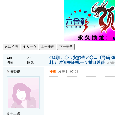
返回论坛
个人中心
上一主题
下一主题
074期：.◇↘安妙依↙◇→《号码 3
4461
27
阅读
回复
料,让时间去证明,一切拭目以待
[复制
安妙依
楼主
发表于: 07-08
新手上路