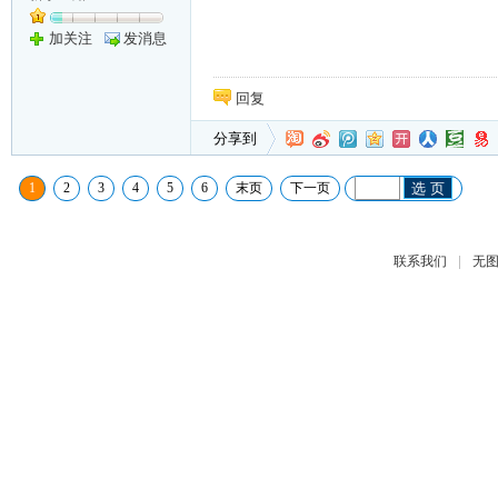
加关注
发消息
回复
分享到
1
2
3
4
5
6
末页
下一页
选 页
|
联系我们
无