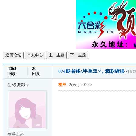
返回论坛
个人中心
上一主题
下一主题
4368
20
074期省钱≮半单双≯，精彩继续~
[复
阅读
回复
你说要出
楼主
发表于: 07-08
新手上路