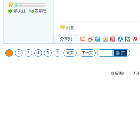
加关注
发消息
回复
分享到
1
2
3
4
5
6
末页
下一页
选 页
|
联系我们
无