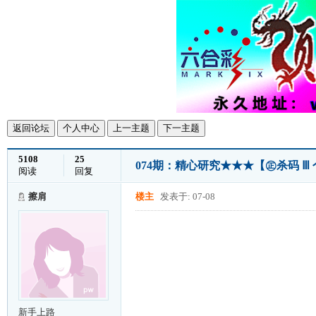
返回论坛
个人中心
上一主题
下一主题
5108
25
074期：精心研究★★★【㊣杀码 
阅读
回复
擦肩
楼主
发表于: 07-08
新手上路