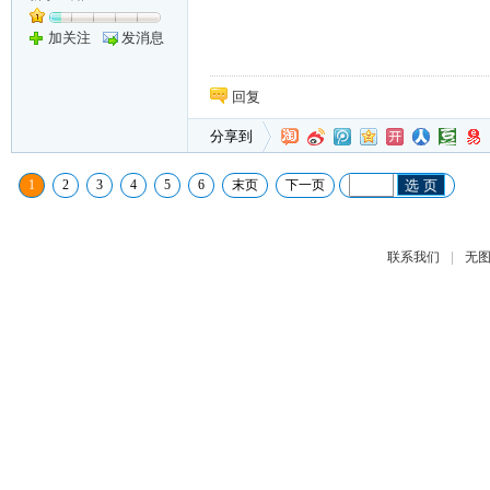
加关注
发消息
回复
分享到
1
2
3
4
5
6
末页
下一页
选 页
|
联系我们
无