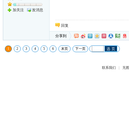
加关注
发消息
回复
分享到
1
2
3
4
5
6
末页
下一页
选 页
|
联系我们
无