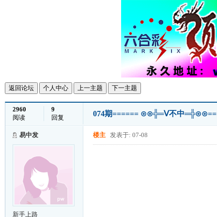
返回论坛
个人中心
上一主题
下一主题
2960
9
074期====== ⊙⊙╬═Ⅴ不中═╬⊙⊙==
阅读
回复
易中发
楼主
发表于: 07-08
新手上路