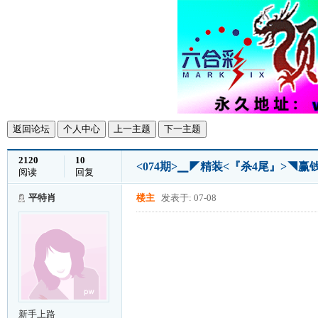
返回论坛
个人中心
上一主题
下一主题
2120
10
<074期>▁◤精装<『杀4尾』>◥
阅读
回复
平特肖
楼主
发表于: 07-08
新手上路