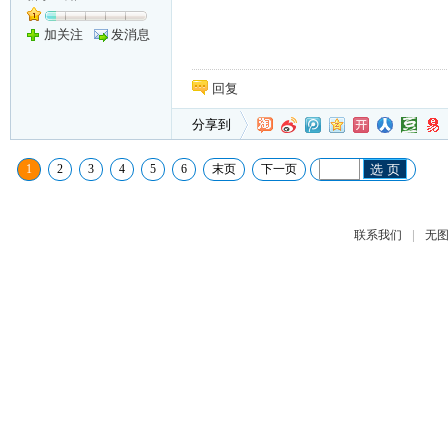
加关注
发消息
回复
分享到
1
2
3
4
5
6
末页
下一页
选 页
|
联系我们
无