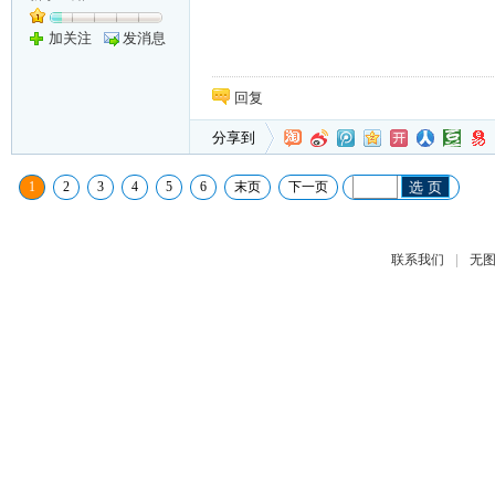
加关注
发消息
回复
分享到
1
2
3
4
5
6
末页
下一页
选 页
|
联系我们
无