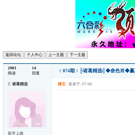
返回论坛
个人中心
上一主题
下一主题
2983
14
﹛074期﹜╠诸葛精选╣◆叁色肖◆赢
阅读
回复
诸葛精选
楼主
发表于: 07-08
新手上路