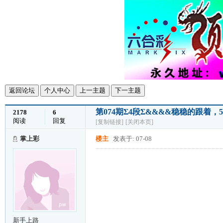
返回论坛
个人中心
上一主题
下一主题
第074期Σ4段Σ&&&&稳稳的跟着
2178
6
阅读
回复
[复制链接]
[关闭本页]
掌上彩
楼主
发表于: 07-08
新手上路