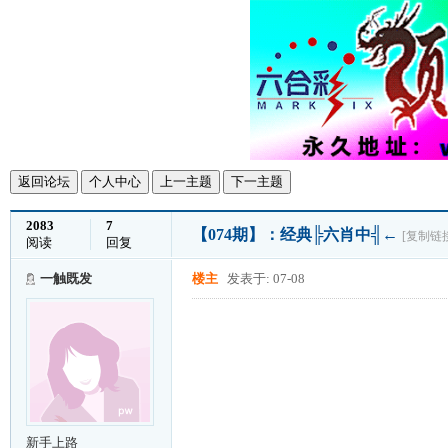
返回论坛
个人中心
上一主题
下一主题
2083
7
【074期】：经典╠六肖中╣←
[复制链
阅读
回复
一触既发
楼主
发表于: 07-08
新手上路