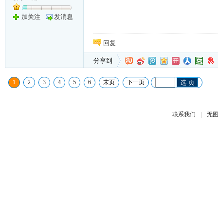
加关注
发消息
回复
分享到
1
2
3
4
5
6
末页
下一页
选 页
|
联系我们
无