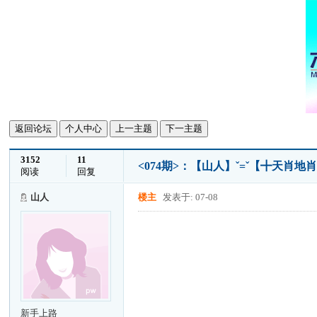
返回论坛
个人中心
上一主题
下一主题
3152
11
<074期>：【山人】ˇ=ˇ【╋天肖地
阅读
回复
山人
楼主
发表于: 07-08
新手上路