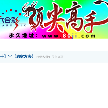
肖╋】ˇ=ˇ【独家发表】
[复制链接]
[关闭本页]