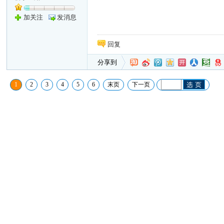
加关注
发消息
回复
分享到
1
2
3
4
5
6
末页
下一页
选 页