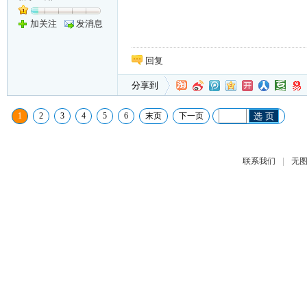
加关注
发消息
回复
分享到
1
2
3
4
5
6
末页
下一页
选 页
|
联系我们
无