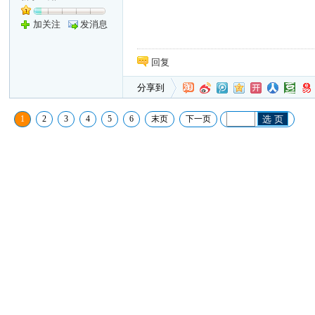
加关注
发消息
回复
分享到
1
2
3
4
5
6
末页
下一页
选 页