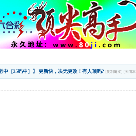
【必中［35码中］】 更新快，决无更改！有人顶吗?
[复制链接]
[关闭本