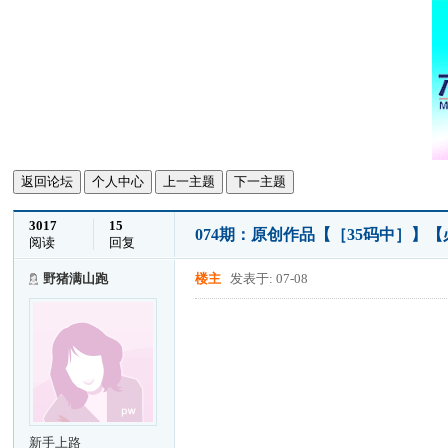
返回论坛
个人中心
上一主题
下一主题
3017
15
074期：原创作品【［35码中］】
阅读
回复
野猪满山跑
楼主
发表于: 07-08
新手上路