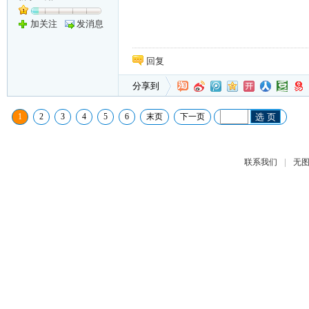
加关注
发消息
回复
分享到
1
2
3
4
5
6
末页
下一页
选 页
|
联系我们
无