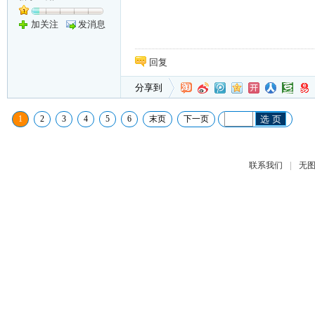
加关注
发消息
回复
分享到
1
2
3
4
5
6
末页
下一页
选 页
|
联系我们
无