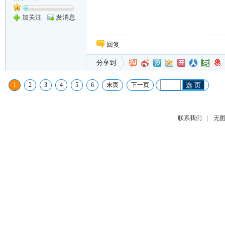
加关注
发消息
回复
分享到
1
2
3
4
5
6
末页
下一页
选 页
|
联系我们
无