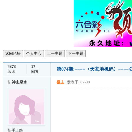
返回论坛
个人中心
上一主题
下一主题
4373
17
第074期:====〈天玄地机码〉===
阅读
回复
神山泉水
楼主
发表于: 07-08
新手上路