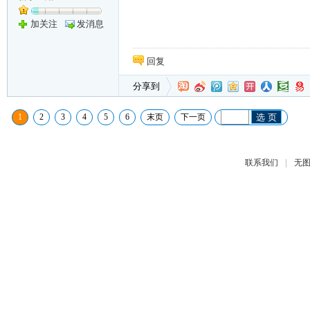
加关注
发消息
回复
分享到
1
2
3
4
5
6
末页
下一页
选 页
|
联系我们
无