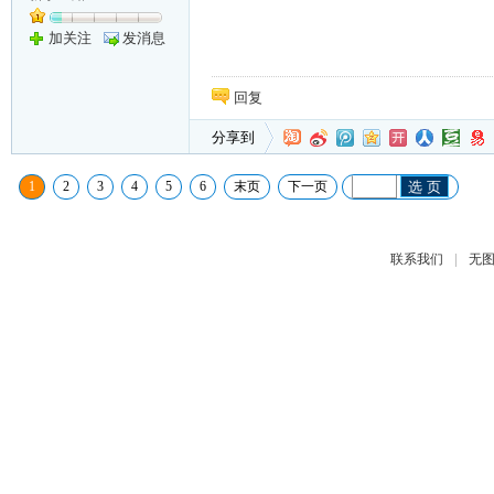
加关注
发消息
回复
分享到
1
2
3
4
5
6
末页
下一页
选 页
|
联系我们
无