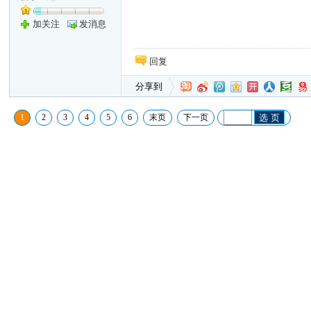
加关注
发消息
回复
分享到
1
2
3
4
5
6
末页
下一页
选 页