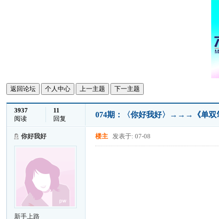
返回论坛
个人中心
上一主题
下一主题
3937
11
074期：〈你好我好〉→→→《单
阅读
回复
你好我好
楼主
发表于: 07-08
新手上路