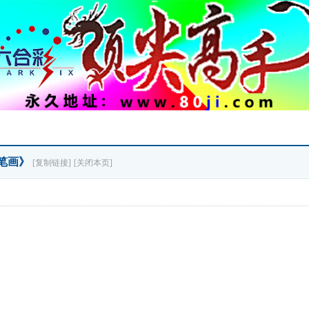
双笔画》
[复制链接]
[关闭本页]