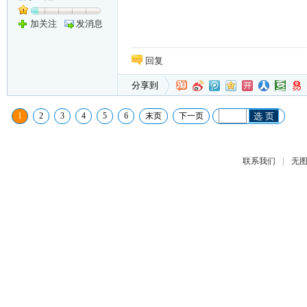
加关注
发消息
回复
分享到
1
2
3
4
5
6
末页
下一页
选 页
|
联系我们
无