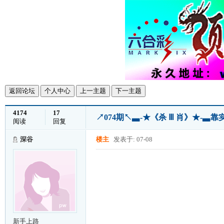
返回论坛
个人中心
上一主题
下一主题
4174
17
↗074期↖▃-★《杀 Ⅲ 肖》★-
阅读
回复
深谷
楼主
发表于: 07-08
新手上路