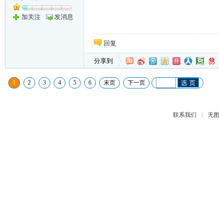
加关注
发消息
回复
分享到
1
2
3
4
5
6
末页
下一页
选 页
|
联系我们
无