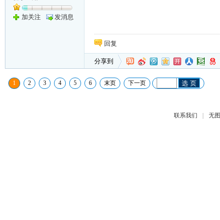
加关注
发消息
回复
分享到
1
2
3
4
5
6
末页
下一页
选 页
|
联系我们
无