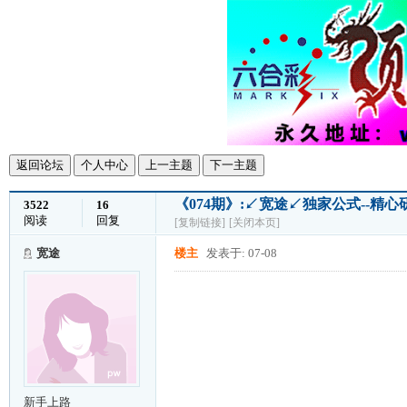
返回论坛
个人中心
上一主题
下一主题
《074期》:↙宽途↙独家公式--精
3522
16
阅读
回复
[复制链接]
[关闭本页]
宽途
楼主
发表于: 07-08
新手上路