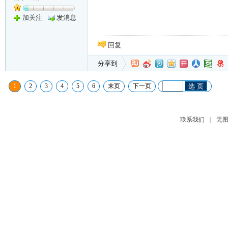
加关注
发消息
回复
分享到
1
2
3
4
5
6
末页
下一页
选 页
|
联系我们
无