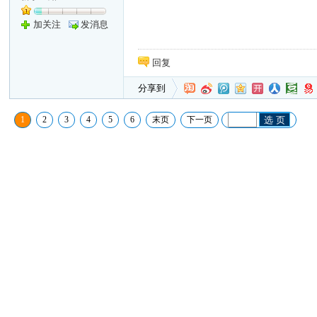
加关注
发消息
回复
分享到
1
2
3
4
5
6
末页
下一页
选 页