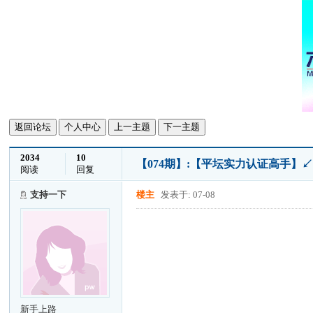
返回论坛
个人中心
上一主题
下一主题
2034
10
【074期】:【平坛实力认证高手】↙支
阅读
回复
支持一下
楼主
发表于: 07-08
新手上路