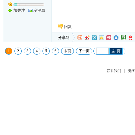
加关注
发消息
回复
分享到
1
2
3
4
5
6
末页
下一页
选 页
|
联系我们
无