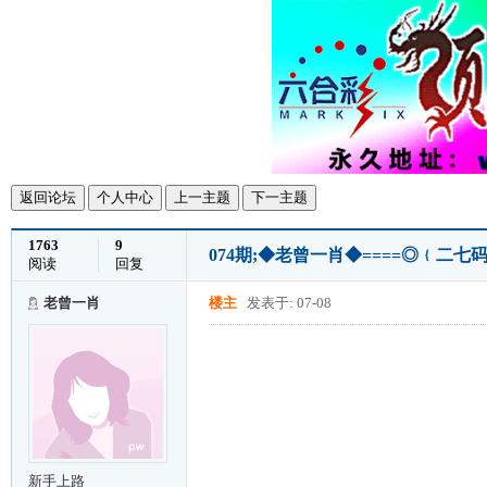
返回论坛
个人中心
上一主题
下一主题
1763
9
074期;◆老曾一肖◆====◎﹛二七码
阅读
回复
老曾一肖
楼主
发表于: 07-08
新手上路