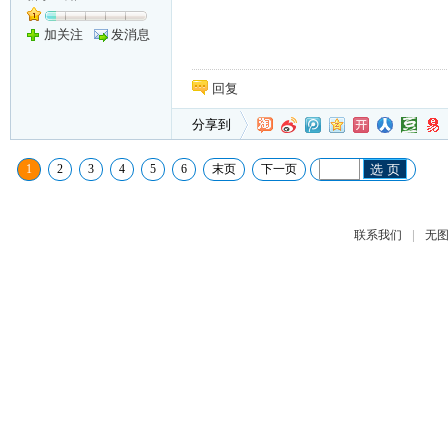
加关注
发消息
回复
分享到
1
2
3
4
5
6
末页
下一页
选 页
|
联系我们
无