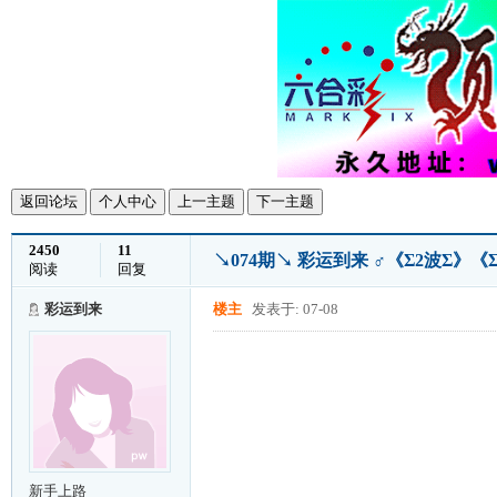
返回论坛
个人中心
上一主题
下一主题
2450
11
↘074期↘ 彩运到来 ♂《Σ2波Σ》
阅读
回复
彩运到来
楼主
发表于: 07-08
新手上路